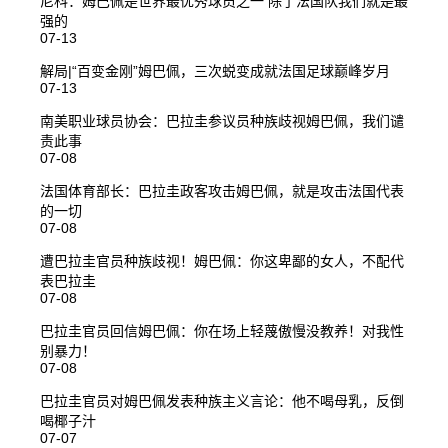
尼科：姆巴佩是世界最优秀球员之一 除了法国队我们就是最
强的
07-13
解局|“百变金刚”姆巴佩，三次蜕变成就法国足球巅峰岁月
07-13
南美职业球员协会：巴拉圭参议员种族歧视姆巴佩，我们谴
责此事
07-08
法国体育部长：巴拉圭政客攻击姆巴佩，就是攻击法国代表
的一切
07-08
遭巴拉圭官员种族歧视！姆巴佩：你这卑鄙的女人，不配代
表巴拉圭
07-08
巴拉圭官员回信姆巴佩：你在场上轻蔑傲慢没教养！对我性
别暴力！
07-08
巴拉圭官员对姆巴佩发表种族主义言论：他不喝母乳，反倒
喝椰子汁
07-07