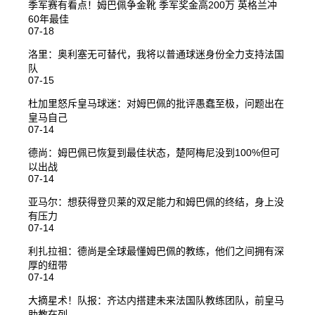
季军赛有看点！姆巴佩争金靴 季军奖金高200万 英格兰冲
60年最佳
07-18
洛里：奥利塞无可替代，我将以普通球迷身份全力支持法国
队
07-15
杜加里怒斥皇马球迷：对姆巴佩的批评愚蠢至极，问题出在
皇马自己
07-14
德尚：姆巴佩已恢复到最佳状态，楚阿梅尼没到100%但可
以出战
07-14
亚马尔：想获得登贝莱的双足能力和姆巴佩的终结，身上没
有压力
07-14
利扎拉祖：德尚是全球最懂姆巴佩的教练，他们之间拥有深
厚的纽带
07-14
大摘星术！队报：齐达内搭建未来法国队教练团队，前皇马
助教在列