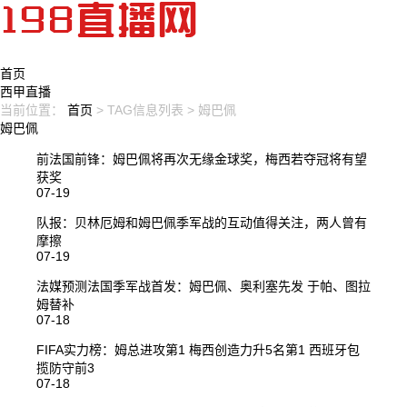
首页
西甲直播
当前位置：
首页
> TAG信息列表 > 姆巴佩
姆巴佩
前法国前锋：姆巴佩将再次无缘金球奖，梅西若夺冠将有望
获奖
07-19
队报：贝林厄姆和姆巴佩季军战的互动值得关注，两人曾有
摩擦
07-19
法媒预测法国季军战首发：姆巴佩、奥利塞先发 于帕、图拉
姆替补
07-18
FIFA实力榜：姆总进攻第1 梅西创造力升5名第1 西班牙包
揽防守前3
07-18