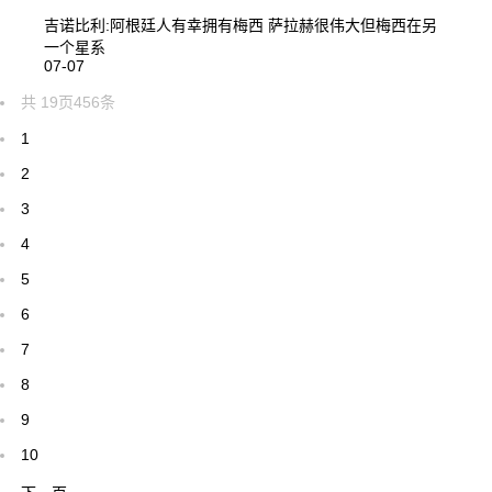
吉诺比利:阿根廷人有幸拥有梅西 萨拉赫很伟大但梅西在另
一个星系
07-07
共
19
页
456
条
1
2
3
4
5
6
7
8
9
10