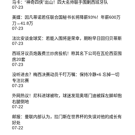
马卡：“神奇四侠”出山！四大名帅联手围剿西班牙队
07-23
美媒：因凡蒂诺若任联合国秘书长将降薪93%！年薪600万
刀→41.8万
07-23
法比安谈金球奖：若能入围将是荣幸，期盼早日回归贝蒂斯
07-23
西班牙议员炮轰费兰炒房投机！称其名下公司在瓦伦西亚囤
房20套
07-23
没听进去？梅西决赛动员千叮万嘱：保持冷静×6 忘掉一切
专注比赛
07-23
外网热议！尼科进球被吹，球迷发现奥塔门迪被踩左脚却抱
右腿倒地
07-22
邮报：曼联内部认为，拉门斯在世界杯的失误对他的成长有
好处
07-22