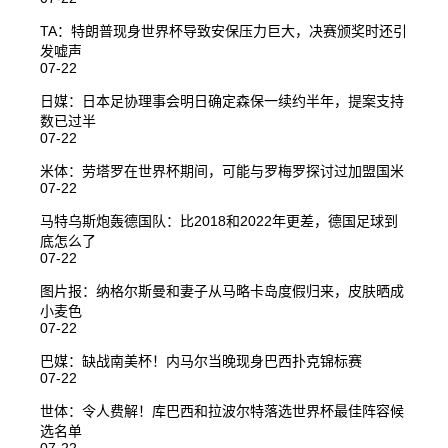
TA：特朗普现身世界杯导致安保压力巨大，决赛颁奖时还引
发嘘声
07-22
日媒：日本足协理事会明日确定森保一续约半年，提案支持
数已过半
07-22
米体：劳塔罗在世界杯期间，可能与罗梅罗探讨过加盟国米
07-22
马特乌斯炮轰德国队：比2018和2022年更差，德国足球到
底怎么了
07-22
图片报：纳格尔斯曼和妻子从马略卡岛度假归来，皮肤晒成
小麦色
07-22
巴媒：缺战南美杯！内马尔当晚现身巴西扑克锦标赛
07-22
世体：令人费解！库巴西和拉波尔特落选世界杯最佳阵容候
选名单