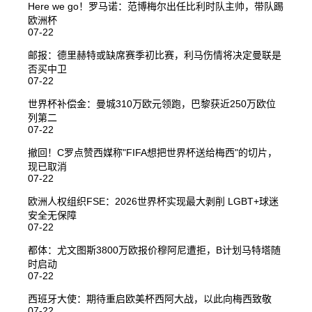
Here we go！罗马诺：范博梅尔出任比利时队主帅，带队踢
欧洲杯
07-22
邮报：德里赫特或缺席赛季初比赛，利马伤情将决定曼联是
否买中卫
07-22
世界杯补偿金：曼城310万欧元领跑，巴黎获近250万欧位
列第二
07-22
撤回！C罗点赞西媒称"FIFA想把世界杯送给梅西"的切片，
现已取消
07-22
欧洲人权组织FSE：2026世界杯实现最大剥削 LGBT+球迷
安全无保障
07-22
都体：尤文图斯3800万欧报价穆阿尼遭拒，B计划马特塔随
时启动
07-22
西班牙大使：期待重启欧美杯西阿大战，以此向梅西致敬
07-22