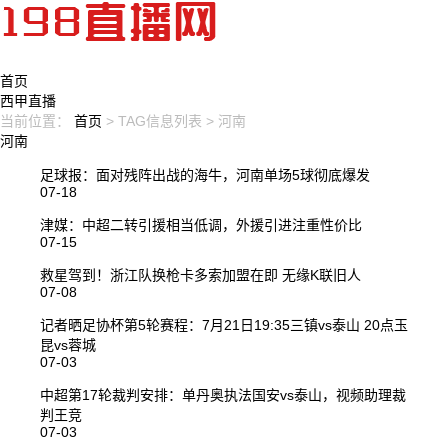
首页
西甲直播
当前位置：
首页
> TAG信息列表 > 河南
河南
足球报：面对残阵出战的海牛，河南单场5球彻底爆发
07-18
津媒：中超二转引援相当低调，外援引进注重性价比
07-15
救星驾到！浙江队换枪卡多索加盟在即 无缘K联旧人
07-08
记者晒足协杯第5轮赛程：7月21日19:35三镇vs泰山 20点玉
昆vs蓉城
07-03
中超第17轮裁判安排：单丹奥执法国安vs泰山，视频助理裁
判王竞
07-03