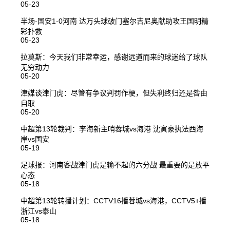
05-23
半场-国安1-0河南 达万头球破门塞尔吉尼奥献助攻王国明精
彩扑救
05-23
拉莫斯：今天我们非常幸运，感谢远道而来的球迷给了球队
无穷动力
05-20
津媒谈津门虎：尽管有争议判罚作梗，但失利终归还是咎由
自取
05-20
中超第13轮裁判：李海新主哨蓉城vs海港 沈寅豪执法西海
岸vs国安
05-19
足球报：河南客战津门虎是输不起的六分战 最重要的是放平
心态
05-18
中超第13轮转播计划：CCTV16播蓉城vs海港，CCTV5+播
浙江vs泰山
05-18