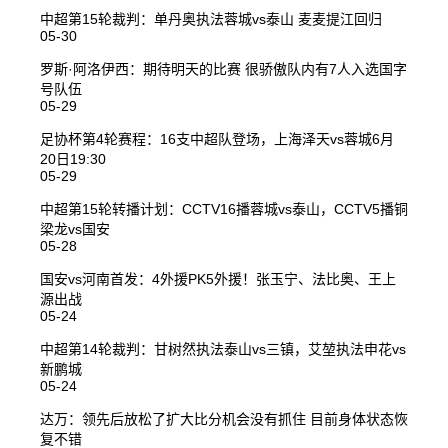
中超第15轮裁判：单丹奥执法蓉城vs泰山 麦麦提江回归
05-30
罗斯·阿洛伊西：期待明天的比赛 很骄傲队内有7人入选国字
号队伍
05-29
足协杯第4轮赛程：16支中超队登场，上海泽天vs蓉城6月
20日19:30
05-29
中超第15轮转播计划：CCTV16播蓉城vs泰山，CCTV5播铜
梁龙vs国安
05-28
国安vs河南首发：4外援PK5外援！张玉宁、法比奥、王上
源出战
05-24
中超第14轮裁判：甘树然执法泰山vs三镇，艾堃执法申花vs
新鹏城
05-24
达万：领先后放松了扩大比分机会没有抓住 目前身体状态恢
复不错