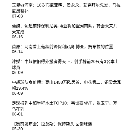
玉昆vs河南：18岁布尼亚明、侯永永、艾克拜尔先发，马拉
尼昂替补
07-03
葡媒：葡超前锋保利尼奥·博亚将加盟河南队，转会未来几
天完成
06-16
苗原：河南看上葡超前锋保利尼奥·博亚，姆布拉的位置
06-14
津媒：中超依旧得外援者得天下，射手榜前20只有3名本土
球员
06-09
中超球队身价榜：泰山1458万欧居首、申花第二，铜梁龙涨
幅19.4%
06-09
足球报列中超半程本土TOP10：韦世豪MVP，张玉宁、塞
鸟在列
06-01
【赛前发布会】拉莫斯：保持势头 回馈球迷
05-30