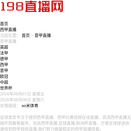
首页
西甲直播
当前位置：
首页
>
意甲直播
意甲直播
英超
法甲
德甲
西甲
意甲
欧冠
中超
世界杯
2026年08月07日 星期五
2026年08月08日 星期六
友情链接：
so米体育
网站地图：
直播赛事
足球新闻
联赛直播
集锦录像
站点栏目
足球类型
专注于提供西甲直播、西甲比赛视频在线直播、高清西甲直播无
插件观看等服务，包括西甲直播,足球直播,欧洲杯直播，方便足球球迷快
速找到西甲视频直播,我们努力做最稳定的西甲直播观看。