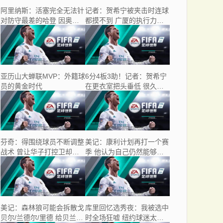
阿里纳斯：活塞完全无法针
记者：贺希宁被夹击时连球
对防守最差的哈登 因奥萨
都摸不到 广厦的执行力更
尔直接被放空
强
亚历山大蝉联MVP：外籍球
6分4板3助！记者：贺希宁
员的黄金时代
在更衣室把头垂低 很久都
没有抬起头来
芬奇：得围绕球员不断调整
美记：康利计划再打一个赛
战术 曾让华子打控卫却打
季 他认为自己仍然能够胜
破了原本节奏
任比赛
美记：森林狼可能会拆散戈
库里回忆选秀夜：我被选中
贝尔/兰德尔/里德 给贝兰热
时全场狂嘘 纽约球迷太想