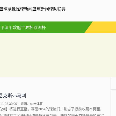
篮球录像
足球新闻
篮球新闻
球队联赛
德甲
法甲
欧冠
世界杯
欧洲杯
 尼克斯vs马刺
1 08:30:00
来源：so米体育
【尼克斯VS马刺】将进行直播。喜爱NBA的球迷们，别忘了提前收藏本页面，
为您整理了关于NBA的最新比赛列表、两队的历史交锋记录和赛程