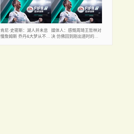
成长空间
我去尼克斯了
肯尼·史密斯：湖人并未怠
媒体人：感慨周琦王哲林对
慢詹姆斯 乔丹&大梦从不纠
决 仿佛回到刚出道时的新
结这些小事
移动长城对决